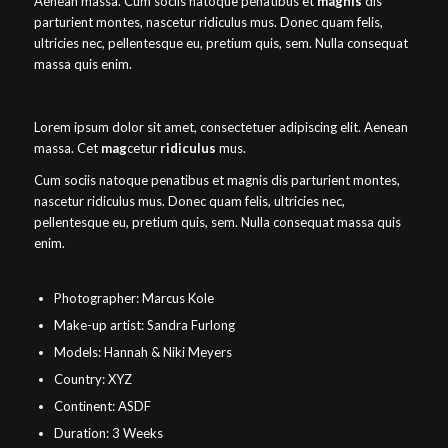
Aenean massa. Cum sociis natoque penatibus et
magnis
dis
parturient montes, nascetur ridiculus mus. Donec quam felis,
ultricies nec, pellentesque eu, pretium quis, sem. Nulla consequat
massa quis enim.
Lorem ipsum dolor sit amet, consectetuer adipiscing elit. Aenean
massa. Cet
mag
cetur
ridiculus
mus.
Cum sociis natoque penatibus et magnis dis parturient montes,
nascetur ridiculus mus. Donec quam felis, ultricies nec,
pellentesque eu, pretium quis, sem. Nulla consequat massa quis
enim.
Photographer: Marcus Kole
Make-up artist: Sandra Furlong
Models: Hannah & Niki Meyers
Country: XYZ
Continent: ASDF
Duration: 3 Weeks