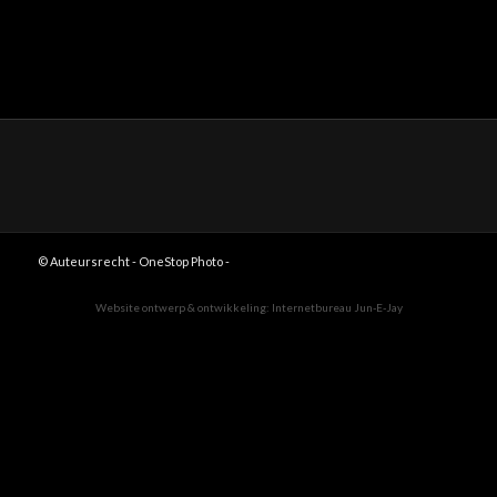
© Auteursrecht - OneStop Photo -
Website ontwerp & ontwikkeling:
Internetbureau Jun-E-Jay