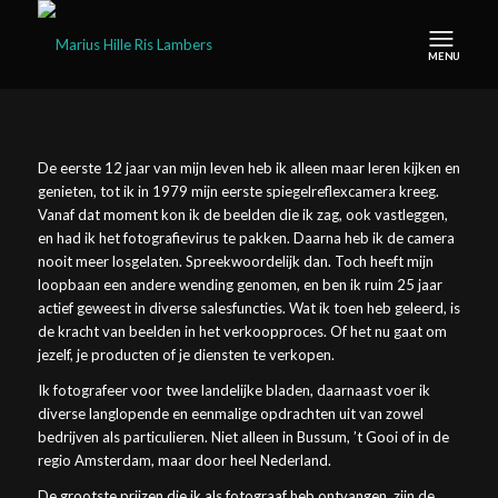
De eerste 12 jaar van mijn leven heb ik alleen maar leren kijken en
genieten, tot ik in 1979 mijn eerste spiegelreflexcamera kreeg.
Vanaf dat moment kon ik de beelden die ik zag, ook vastleggen,
en had ik het fotografievirus te pakken. Daarna heb ik de camera
nooit meer losgelaten. Spreekwoordelijk dan. Toch heeft mijn
loopbaan een andere wending genomen, en ben ik ruim 25 jaar
actief geweest in diverse salesfuncties. Wat ik toen heb geleerd, is
de kracht van beelden in het verkoopproces. Of het nu gaat om
jezelf, je producten of je diensten te verkopen.
Ik fotografeer voor twee landelijke bladen, daarnaast voer ik
diverse langlopende en eenmalige opdrachten uit van zowel
bedrijven als particulieren. Niet alleen in Bussum, ’t Gooi of in de
regio Amsterdam, maar door heel Nederland.
De grootste prijzen die ik als fotograaf heb ontvangen, zijn de