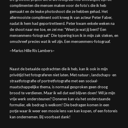
complimenten die mensen maken voor de foto’s die ik heb
gemaakt en de leuke photoshoot die ze hebben gehad. Het
allermooiste compliment ooit kreeg ik van acteur Peter Faber,
nadat ik hem had geportretteerd. Peter kwam enkele weken na
de shoot naar me toe, en zei me: “Weet je wat jij bent? Een
mensenmens-fotograaf.” Die typering kon ik in mijn zak steken, en
omschreef precies wat ik wil zijn. Een mensenmens-fotograaf.
~Marius Hille Ris Lambers~
Naast de betaalde opdrachten die ik heb, kan ik ook in mijn
privétijd het fotograferen niet laten. Met natuur-, landschaps- en
straatfotografie of portretfotografie met een sociaal-
maatschappelijke thema, is normaal gesproken geen droog
brood te verdienen. Maar ik wil dat wel blijven doen! Wil je mijn
vrije werk ondersteunen? Doneren kan via het onderstaande
formulier, elk bedrag is welkom! Die bedragen komen in een
potje waar ik weer een mooie lens van kan kopen, of een fotoreis
kan ondernemen. Bij voorbaat dank!